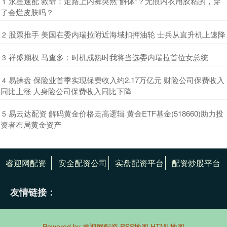
​永星速配 救命！走路上内裤突然“解体”？无痕内衣用胶粘的，穿
1
了会烂皮肤吗？
​股票推手 美国在委内瑞拉附近海域扣押油轮 士兵从直升机上速降
2
​祥盛期权 马查多：时机成熟时我将当选委内瑞拉首位女总统
3
​易操盘 保险业首季实现保费收入约2.17万亿元 财险公司保费收入
4
同比上涨 人身险公司保费收入同比下降
​易云达配资 解码黄金价格走高逻辑 黄金ETF基金(518660)助力投
5
资者布局黄金资产
睿迎网配资
安全配资公司
实盘配资平台
配资炒股平台
友情链接：
Powered by
睿迎网配资
RSS地图
HTML地图