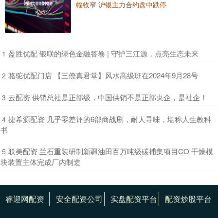
幅收窄 沪银主力合约盘中跌停
​盈胜优配 银联的绿色金融答卷 | 守护三江源，点亮生态未来
1
​骆驼优配门店 【三僚真君堂】风水高级班在2024年9月28号
2
​云配资 供销总社是正部级，中国供销不是正部央企，是社企！
3
​捷希源配资 几乎零差评的6部商战剧，耐人寻味，堪称人生教科
4
书
​联美配资 兰石重装研制新疆油田百万吨级碳捕集项目CO 干燥模
5
块装置主体完成厂内制造
睿迎网配资
安全配资公司
实盘配资平台
配资炒股平台