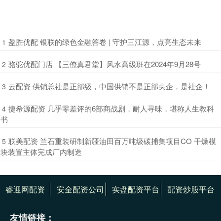
​盈胜优配 银联的绿色金融答卷 | 守护三江源，点亮生态未来
1
​骆驼优配门店 【三僚真君堂】风水高级班在2024年9月28号
2
​云配资 供销总社是正部级，中国供销不是正部央企，是社企！
3
​捷希源配资 几乎零差评的6部商战剧，耐人寻味，堪称人生教科
4
书
​联美配资 兰石重装研制新疆油田百万吨级碳捕集项目CO 干燥模
5
块装置主体完成厂内制造
睿迎网配资
安全配资公司
实盘配资平台
配资炒股平台
友情链接：