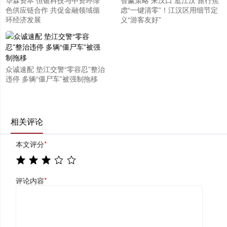
华霖资本 恒银科技与中资环绿
智赢策略 来汉口 逛江汉 旅行焦
色供应链合作 共促金融领域循
虑“一键清零”！江汉区用细节定
环经济发展
义“游客友好”
众诚速配 垫江交警“零容忍”整治
违停 多辆“僵尸车”被强制拖移
相关评论
本文评分
*
评论内容
*