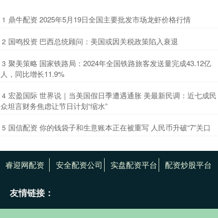
​鼎牛配资 2025年5月19日全国主要批发市场龙虾价格行情
1
​国鸣投资 巴西总统顾问：美国或因关税政策陷入衰退
2
​聚美策略 国家铁路局：2024年全国铁路旅客发送量完成43.12亿
3
人，同比增长11.9%
​宏盈国际 世界说｜当美国假日季遭遇通胀 美最新民调：近七成民
4
众坦言财务焦虑让节日计划“缩水”
​国信配资 你的钱袋子和生意账本正在被重写 人民币升破“7”关口
5
睿迎网配资
安全配资公司
实盘配资平台
配资炒股平台
友情链接：