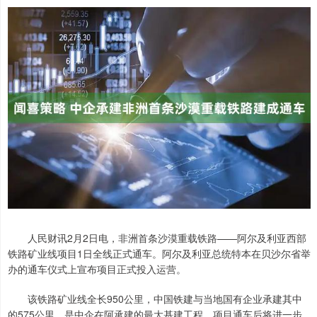
人民财讯2月2日电，非洲首条沙漠重载铁路——阿尔及利亚西部
铁路矿业线项目1日全线正式通车。阿尔及利亚总统特本在贝沙尔省举
办的通车仪式上宣布项目正式投入运营。
该铁路矿业线全长950公里，中国铁建与当地国有企业承建其中
的575公里，是中企在阿承建的最大基建工程。项目通车后将进一步