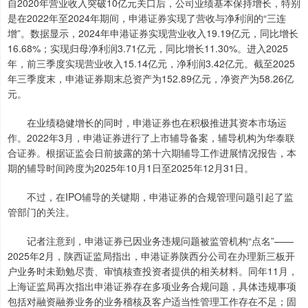
自2020年营业收入突破10亿元关口后，公司业绩基本保持增长，特别
是在2022年至2024年期间，申港证券实现了营收与净利润的“三连
增”。数据显示，2024年申港证券实现营业收入19.19亿元，同比增长
16.68%；实现归母净利润3.71亿元，同比增长11.30%。进入2025
年，前三季度实现营业收入15.14亿元，净利润3.42亿元。截至2025
年三季度末，申港证券期末总资产为152.89亿元，净资产为58.26亿
元。
在业绩稳健增长的同时，申港证券也在积极推进其资本市场运
作。2022年3月，申港证券进行了上市辅导备案，辅导机构为华泰联
合证券。根据证监会日前披露的第十六期辅导工作进展情况报告，本
期的辅导时间跨度为2025年10月1日至2025年12月31日。
不过，在IPO辅导的关键期，申港证券的合规管理问题引起了监
管部门的关注。
记者注意到，申港证券已因业务违规问题被监管机构“点名”——
2025年2月，陕西证监局指出，申港证券陕西分公司在办理新三板开
户业务时未勤勉尽责、审慎核查投资者提供的相关材料。同年11月，
上海证监局再次指出申港证券存在多项业务合规问题，具体违规事项
包括对融资融券业务的业务稽核及客户适当性管理工作存在不足；固