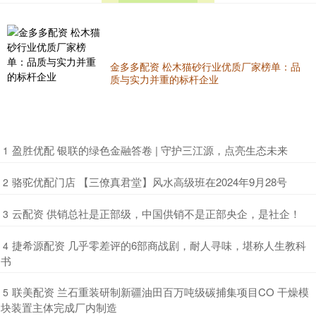
金多多配资 松木猫砂行业优质厂家榜单：品
质与实力并重的标杆企业
​盈胜优配 银联的绿色金融答卷 | 守护三江源，点亮生态未来
1
​骆驼优配门店 【三僚真君堂】风水高级班在2024年9月28号
2
​云配资 供销总社是正部级，中国供销不是正部央企，是社企！
3
​捷希源配资 几乎零差评的6部商战剧，耐人寻味，堪称人生教科
4
书
​联美配资 兰石重装研制新疆油田百万吨级碳捕集项目CO 干燥模
5
块装置主体完成厂内制造