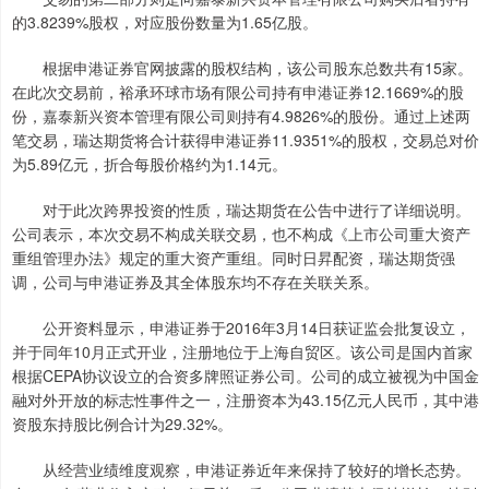
的3.8239%股权，对应股份数量为1.65亿股。
根据申港证券官网披露的股权结构，该公司股东总数共有15家。
在此次交易前，裕承环球市场有限公司持有申港证券12.1669%的股
份，嘉泰新兴资本管理有限公司则持有4.9826%的股份。通过上述两
笔交易，瑞达期货将合计获得申港证券11.9351%的股权，交易总对价
为5.89亿元，折合每股价格约为1.14元。
对于此次跨界投资的性质，瑞达期货在公告中进行了详细说明。
公司表示，本次交易不构成关联交易，也不构成《上市公司重大资产
重组管理办法》规定的重大资产重组。同时日昇配资，瑞达期货强
调，公司与申港证券及其全体股东均不存在关联关系。
公开资料显示，申港证券于2016年3月14日获证监会批复设立，
并于同年10月正式开业，注册地位于上海自贸区。该公司是国内首家
根据CEPA协议设立的合资多牌照证券公司。公司的成立被视为中国金
融对外开放的标志性事件之一，注册资本为43.15亿元人民币，其中港
资股东持股比例合计为29.32%。
从经营业绩维度观察，申港证券近年来保持了较好的增长态势。