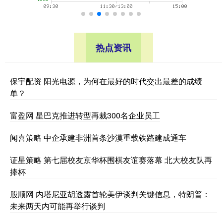
热点资讯
保宇配资 阳光电源，为何在最好的时代交出最差的成绩
单？
富盈网 星巴克推进转型再裁300名企业员工
闻喜策略 中企承建非洲首条沙漠重载铁路建成通车
证星策略 第七届校友京华杯围棋友谊赛落幕 北大校友队再
捧杯
股顺网 内塔尼亚胡透露首轮美伊谈判关键信息，特朗普：
未来两天内可能再举行谈判