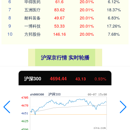
6
毕得医药
61.6
20.01%
6.12%
7
五洲医疗
83.62
20.01%
18.37%
8
耐科装备
49.67
20.01%
6.83%
9
一博科技
53.33
20.01%
17.26%
10
方邦股份
146.16
20.00%
7.68%
沪深京行情 实时轮播
沪深300
4694.44
43.13
0.93%