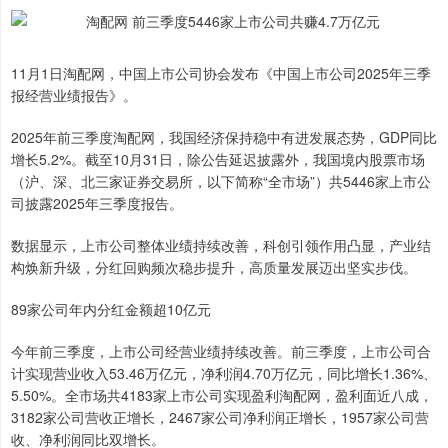
11月1日淘配网，中国上市公司协会发布《中国上市公司2025年三季
报经营业绩报告》。
2025年前三季度淘配网，我国经济保持稳中有进发展态势，GDP同比
增长5.2%。截至10月31日，除公告延迟披露外，我国境内股票市场
（沪、深、北三家证券交易所，以下简称“全市场”）共5446家上市公
司披露2025年三季度报告。
数据显示，上市公司整体业绩持续改善，科创引领作用凸显，产业结
构焕新升级，分红回购频次稳步提升，高质量发展迈出坚实步伐。
89家公司年内分红金额超10亿元
今年前三季度，上市公司经营业绩持续改善。前三季度，上市公司合
计实现营业收入53.46万亿元，净利润4.70万亿元，同比增长1.36%、
5.50%。全市场共4183家上市公司实现盈利淘配网，盈利面近八成，
3182家公司营收正增长，2467家公司净利润正增长，1957家公司营
收、净利润同比双增长。