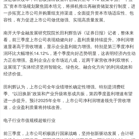
五”资本市场规划聚焦固本培元，将择机推出再融资储架发行制度，进
一步拓宽上市公司并购重组支持渠道，全面提升资本市场适应性、包
容性，有力促进上市公司做优做强、实现高质量发展。
南开大学金融发展研究院院长田利辉告诉《证券日报》记者，整体来
看，前三季度上市公司表现稳健向好，盈利质量持续提升。净利润增
速显著高于营收增速，显示企业盈利能力增强。特别是第三季度净利
润环比大幅增长14.12%，逐个季度向好态势明显，这表明经济内生动
力正在增强。盈利企业占全市场近八成，近两千家营收净利双增长，
这展现了“实体经济坚持智能化、绿色化、融合化方向”的利润成效和
经济价值。
田利辉认为，上市公司全年业绩增长确定性增强。特别是消费旺
季、“以旧换新”政策和产业升级将形成共振，第四季度盈利增速有望
进一步提升。预计2025年全年，上市公司净利润增速领先于营收增
速，企业盈利质量将持续改善。
电子行业市值规模超银行业
前三季度，上市公司积极践行国家战略，坚持创新驱动发展，合计研