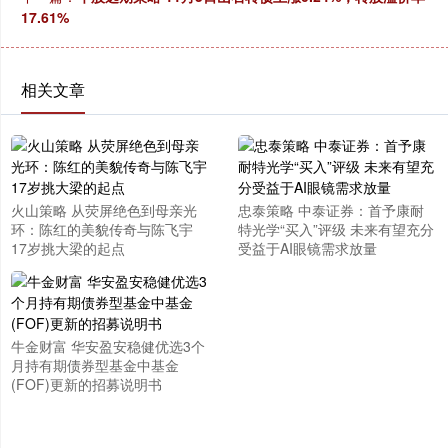
17.61%
相关文章
火山策略 从荧屏绝色到母亲光
忠泰策略 中泰证券：首予康耐
环：陈红的美貌传奇与陈飞宇
特光学“买入”评级 未来有望充分
17岁挑大梁的起点
受益于AI眼镜需求放量
牛金财富 华安盈安稳健优选3个
月持有期债券型基金中基金
(FOF)更新的招募说明书