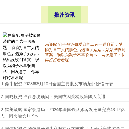
推荐资讯
易资配 狗子被逼做爱谁的二选一送命题，悄
悄打量主人的脸色后选择了姑姑…姑姑没收到
答案，误以为狗子不喜欢自己…网友急了：你
再好好看看呢…
​鼎牛配资 2025年5月19日全国主要批发市场龙虾价格行情
1
​国鸣投资 巴西总统顾问：美国或因关税政策陷入衰退
2
​聚美策略 国家铁路局：2024年全国铁路旅客发送量完成43.12亿
3
人，同比增长11.9%
​国信配资 你的钱袋子和生意账本正在被重写 人民币升破“7”关口
4