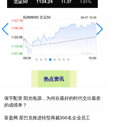
北证50
1134.24
创
11.37
1.01%
热点资讯
保宇配资 阳光电源，为何在最好的时代交出最差
的成绩单？
富盈网 星巴克推进转型再裁300名企业员工