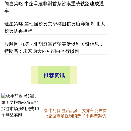
闻喜策略 中企承建非洲首条沙漠重载铁路建成通
车
证星策略 第七届校友京华杯围棋友谊赛落幕 北大
校友队再捧杯
股顺网 内塔尼亚胡透露首轮美伊谈判关键信息，
特朗普：未来两天内可能再举行谈判
推荐资讯
铁牛配资 整治乱象！文旅部公布首
批旅游市场强制消费16个典型案例