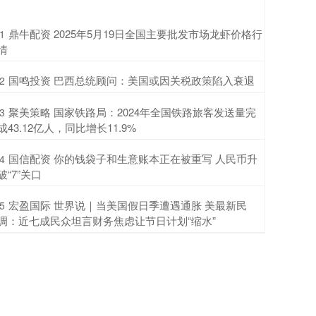
​鼎牛配资 2025年5月19日全国主要批发市场龙虾价格行
1
情
​国鸣投资 巴西总统顾问：美国或因关税政策陷入衰退
2
​聚美策略 国家铁路局：2024年全国铁路旅客发送量完
3
成43.12亿人，同比增长11.9%
​国信配资 你的钱袋子和生意账本正在被重写 人民币升
4
破“7”关口
​宏盈国际 世界说｜当美国假日季遭遇通胀 美最新民
5
调：近七成民众坦言财务焦虑让节日计划“缩水”