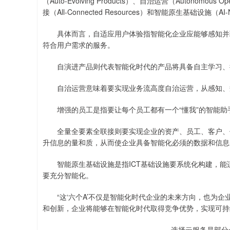
（Auto-Evolving Products）、自治运营（Autonomous
深证成指
14311.01
.68
1.02%
200.89
1
接（All-Connected Resources）和智能原生基础设施（AI-Nati
具体而言，自适应用户体验指智能化企业应能够感知并理
符合用户需求的服务。
自演进产品则代表智能化时代的产品将具备自主学习、持
自治运营意味着要实现业务流高度自治运营，从感知、
增强的员工是指要让每个员工都有一个“懂我”的智能助
全量全要素全联接则要实现企业的资产、员工、客户、伙
升信息的量和质，从而使企业具备智能化必须的数据和信息
智能原生基础设施是指ICT基础设施要系统化构建，能
要充分智能化。
“这‘六个A’不仅是智能化时代企业的未来方向，也为企
和创新，企业将能够在智能化时代取得竞争优势，实现可持
选择云服务是部分