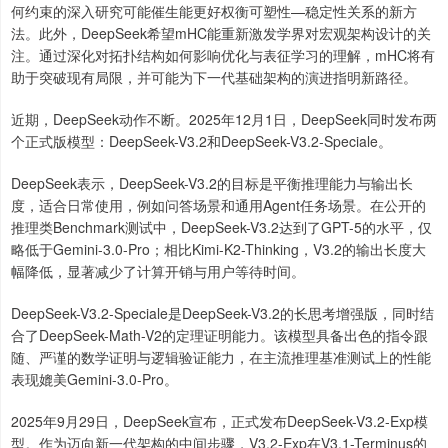
何约束的深入研究可能催生能更好权衡可塑性—稳定性关系的新方
法。此外，DeepSeek希望mHC能重新激发学界对宏观架构设计的关
注。通过深化对拓扑结构如何影响优化与表征学习的理解，mHC将有
助于突破现有局限，并可能为下一代基础架构的演进指明新路径。
近期，DeepSeek动作不断。2025年12月1日，DeepSeek同时发布两
个正式版模型：DeepSeek-V3.2和DeepSeek-V3.2-Speciale。
DeepSeek表示，DeepSeek-V3.2的目标是平衡推理能力与输出长
度，适合日常使用，例如问答场景和通用Agent任务场景。在公开的
推理类Benchmark测试中，DeepSeek-V3.2达到了GPT-5的水平，仅
略低于Gemini-3.0-Pro；相比Kimi-K2-Thinking，V3.2的输出长度大
幅降低，显著减少了计算开销与用户等待时间。
DeepSeek-V3.2-Speciale是DeepSeek-V3.2的长思考增强版，同时结
合了DeepSeek-Math-V2的定理证明能力。该模型具备出色的指令跟
随、严谨的数学证明与逻辑验证能力，在主流推理基准测试上的性能
表现媲美Gemini-3.0-Pro。
2025年9月29日，DeepSeek宣布，正式发布DeepSeek-V3.2-Exp模
型。作为迈向新一代架构的中间步骤，V3.2-Exp在V3.1-Terminus的