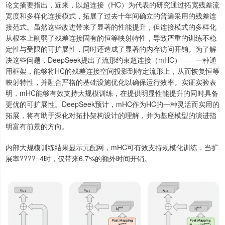
论文摘要指出，近来，以超连接（HC）为代表的研究通过拓宽残差流
宽度和多样化连接模式，拓展了过去十年间确立的普遍采用的残差连
接范式。虽然这些改进带来了显著的性能提升，但连接模式的多样化
从根本上削弱了残差连接固有的恒等映射特性，导致严重的训练不稳
定性与受限的可扩展性，同时还造成了显著的内存访问开销。为了解
决这些问题，DeepSeek提出了流形约束超连接（mHC）——一种通
用框架，能够将HC的残差连接空间投影到特定流形上，从而恢复恒等
映射特性，并融合严格的基础设施优化以确保运行效率。实证实验表
明，mHC能够有效支持大规模训练，在提供明显性能提升的同时具备
更优的可扩展性。DeepSeek预计，mHC作为HC的一种灵活而实用的
拓展，将有助于深化对拓扑架构设计的理解，并为基座模型的演进指
明富有前景的方向。
内部大规模训练结果显示元配网，mHC可有效支持规模化训练，当扩
展率????=4时，仅带来6.7%的额外时间开销。