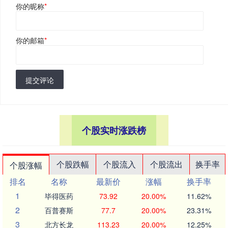
你的昵称
*
你的邮箱
*
提交评论
个股实时涨跌榜
个股跌幅
个股流入
个股流出
换手率
个股涨幅
排名
名称
最新价
涨幅
换手率
1
毕得医药
73.92
20.00%
11.62%
2
百普赛斯
77.7
20.00%
23.31%
3
北方长龙
113.23
20.00%
12.25%