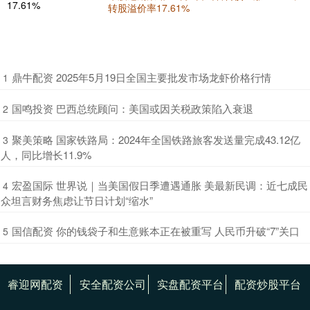
转股溢价率17.61%
​鼎牛配资 2025年5月19日全国主要批发市场龙虾价格行情
1
​国鸣投资 巴西总统顾问：美国或因关税政策陷入衰退
2
​聚美策略 国家铁路局：2024年全国铁路旅客发送量完成43.12亿
3
人，同比增长11.9%
​宏盈国际 世界说｜当美国假日季遭遇通胀 美最新民调：近七成民
4
众坦言财务焦虑让节日计划“缩水”
​国信配资 你的钱袋子和生意账本正在被重写 人民币升破“7”关口
5
睿迎网配资
安全配资公司
实盘配资平台
配资炒股平台