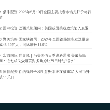
​鼎牛配资 2025年5月19日全国主要批发市场龙虾价格行
1
情
​国鸣投资 巴西总统顾问：美国或因关税政策陷入衰退
2
​聚美策略 国家铁路局：2024年全国铁路旅客发送量完
3
成43.12亿人，同比增长11.9%
​宏盈国际 世界说｜当美国假日季遭遇通胀 美最新民
4
调：近七成民众坦言财务焦虑让节日计划“缩水”
​国信配资 你的钱袋子和生意账本正在被重写 人民币升
5
破“7”关口