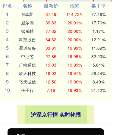
排名
名称
最新价
涨幅
换手率
1
N津富
37.49
114.72%
77.46%
2
威尔高
39.83
20.01%
17.76%
3
锴威特
77.82
20.00%
1.17%
4
科翔股份
64.32
20.00%
12.21%
5
蜀道装备
33.61
19.99%
11.69%
6
中巨芯
27.85
19.99%
32.20%
7
广哈通信
19.03
19.99%
5.84%
8
欣天科技
18.02
19.97%
28.44%
9
飞天诚信
12.56
19.96%
8.49%
10
任子行
7.16
19.93%
31.42%
沪深京行情 实时轮播