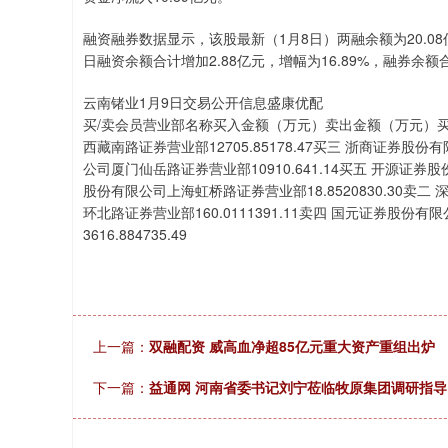
深证成指
14110.12
.92
0.57%
-34.08
-0
融资融券数据显示，该股最新（1月8日）两融余额为20.08亿
日融资余额合计增加2.88亿元，增幅为16.89%，融券余额合
云南锗业1月9日交易公开信息盛康优配
买/卖会员营业部名称买入金额（万元）卖出金额（万元）买一 深
西藏南路证券营业部12705.85178.47买三 浙商证券股份
公司厦门仙岳路证券营业部10910.641.14买五 开源证券股
股份有限公司上海虹桥路证券营业部18.8520830.30卖二 深
环北路证券营业部160.0111391.11卖四 国元证券股份有
3616.884735.49
上一篇：
双融配资 威高血净超85亿元重大资产重组出炉
下一篇：
益通网 河南省委书记刘宁莅临牧原集团调研指导