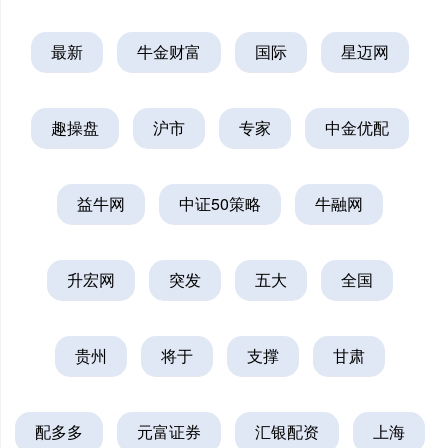
最新
牛金财富
国际
星迈网
趣操盘
沪市
专家
中金优配
益牛网
中证50策略
牛融网
升宏网
突发
五大
全国
贵州
将于
支撑
甘肃
配多多
元富证券
汇银配资
上海