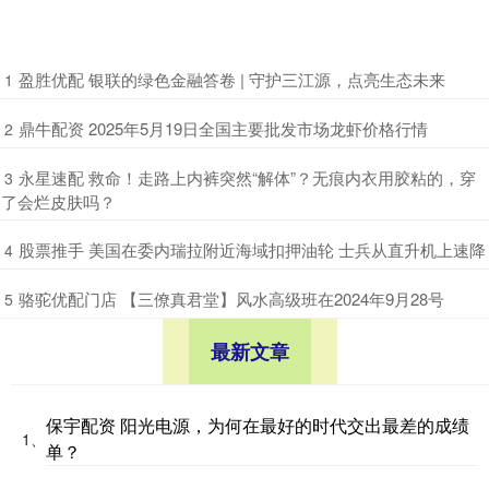
​盈胜优配 银联的绿色金融答卷 | 守护三江源，点亮生态未来
1
​鼎牛配资 2025年5月19日全国主要批发市场龙虾价格行情
2
​永星速配 救命！走路上内裤突然“解体”？无痕内衣用胶粘的，穿
3
了会烂皮肤吗？
​股票推手 美国在委内瑞拉附近海域扣押油轮 士兵从直升机上速降
4
​骆驼优配门店 【三僚真君堂】风水高级班在2024年9月28号
5
最新文章
保宇配资 阳光电源，为何在最好的时代交出最差的成绩
1、
单？