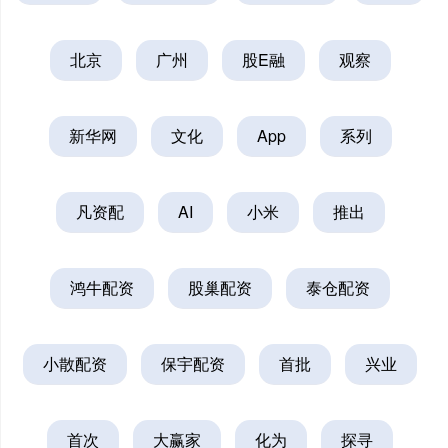
北京
广州
股E融
观察
新华网
文化
App
系列
凡资配
AI
小米
推出
鸿牛配资
股巢配资
泰仓配资
小散配资
保宇配资
首批
兴业
首次
大赢家
化为
探寻