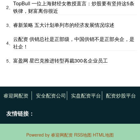
TopBull 一位上海财经女教授直言：炒股要有坚持这5条
2、
铁律，财富离你很近
睿新策略 五大计划单列市的经济发展情况综述
3、
云配资 供销总社是正部级，中国供销不是正部央企，是
4、
社企！
富盈网 星巴克推进转型再裁300名企业员工
5、
睿迎网配资
安全配资公司
实盘配资平台
配资炒股平台
友情链接：
Powered by
睿迎网配资
RSS地图
HTML地图