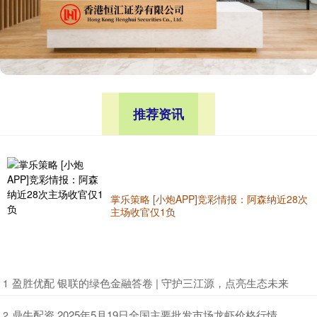
推荐资讯
掌乐策略 [小炮APP]竞彩情报：阿森纳近28次
主场收官仅1负
​盈胜优配 银联的绿色金融答卷 | 守护三江源，点亮生态未来
1
​鼎牛配资 2025年5月19日全国主要批发市场龙虾价格行情
2