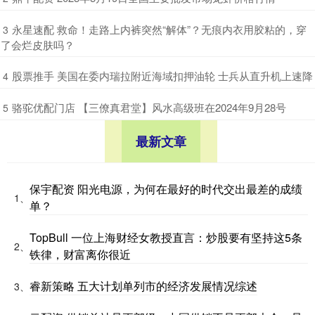
​永星速配 救命！走路上内裤突然“解体”？无痕内衣用胶粘的，穿
3
了会烂皮肤吗？
​股票推手 美国在委内瑞拉附近海域扣押油轮 士兵从直升机上速降
4
​骆驼优配门店 【三僚真君堂】风水高级班在2024年9月28号
5
最新文章
保宇配资 阳光电源，为何在最好的时代交出最差的成绩
1、
单？
TopBull 一位上海财经女教授直言：炒股要有坚持这5条
2、
铁律，财富离你很近
睿新策略 五大计划单列市的经济发展情况综述
3、