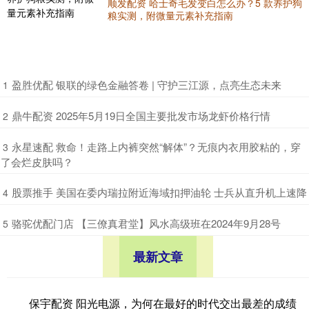
顺发配资 哈士奇毛发变白怎么办？5 款养护狗
粮实测，附微量元素补充指南
​盈胜优配 银联的绿色金融答卷 | 守护三江源，点亮生态未来
1
​鼎牛配资 2025年5月19日全国主要批发市场龙虾价格行情
2
​永星速配 救命！走路上内裤突然“解体”？无痕内衣用胶粘的，穿
3
了会烂皮肤吗？
​股票推手 美国在委内瑞拉附近海域扣押油轮 士兵从直升机上速降
4
​骆驼优配门店 【三僚真君堂】风水高级班在2024年9月28号
5
最新文章
保宇配资 阳光电源，为何在最好的时代交出最差的成绩