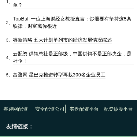
1、
单？
TopBull 一位上海财经女教授直言：炒股要有坚持这5条
2、
铁律，财富离你很近
睿新策略 五大计划单列市的经济发展情况综述
3、
云配资 供销总社是正部级，中国供销不是正部央企，是
4、
社企！
富盈网 星巴克推进转型再裁300名企业员工
5、
睿迎网配资
安全配资公司
实盘配资平台
配资炒股平台
友情链接：