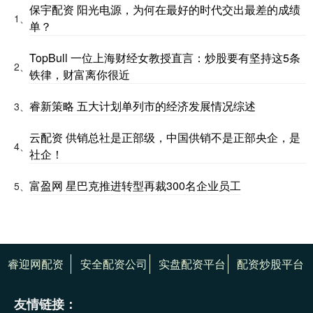
保宇配资 阳光电源，为何在最好的时代交出最差的成绩
1、
单？
TopBull 一位上海财经女教授直言：炒股要有坚持这5条
2、
铁律，财富离你很近
睿新策略 五大计划单列市的经济发展情况综述
3、
云配资 供销总社是正部级，中国供销不是正部央企，是
4、
社企！
富盈网 星巴克推进转型再裁300名企业员工
5、
睿迎网配资
安全配资公司
实盘配资平台
配资炒股平台
友情链接：