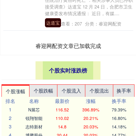
接受调查》达道宝 12 月 24 日，合肥市卫生
健康委发布情况通报： 近日，有媒....
达道宝
查看：
207
分类：
睿迎网配资
睿迎网配资文章已加载完成
个股实时涨跌榜
个股跌幅
个股流入
个股流出
换手率
个股涨幅
排名
名称
最新价
涨幅
换手率
1
N展芯
116.52
396.89%
79.39%
2
锐翔智能
110.02
20.21%
16.80%
3
志特新材
14.8
20.03%
14.18%
4
博腾股份
20.44
20.02%
14.77%