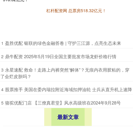
杠杆配资网 总票房518.32亿元！
​盈胜优配 银联的绿色金融答卷 | 守护三江源，点亮生态未来
1
​鼎牛配资 2025年5月19日全国主要批发市场龙虾价格行情
2
​永星速配 救命！走路上内裤突然“解体”？无痕内衣用胶粘的，穿
3
了会烂皮肤吗？
​股票推手 美国在委内瑞拉附近海域扣押油轮 士兵从直升机上速降
4
​骆驼优配门店 【三僚真君堂】风水高级班在2024年9月28号
5
最新文章