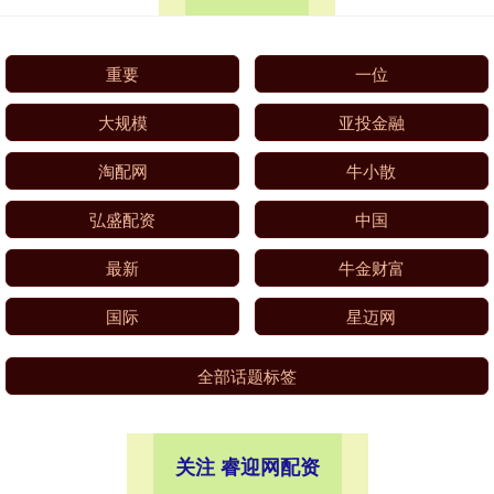
重要
一位
大规模
亚投金融
淘配网
牛小散
弘盛配资
中国
最新
牛金财富
国际
星迈网
全部话题标签
关注 睿迎网配资