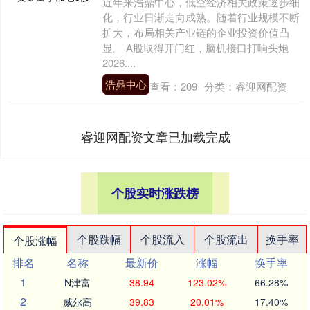
近年来浩鼎中心，低空经济相关政策逐步细
化，行业日渐走向成熟。随着行业规模不断
扩大，布局相关产业链的企业投资价值凸
显。 A股取得开门红，脑机接口打响头炮
2026....
浩鼎中心
查看：
209
分类：
睿迎网配资
睿迎网配资文章已加载完成
个股实时涨跌榜
个股跌幅
个股流入
个股流出
换手率
个股涨幅
排名
名称
最新价
涨幅
换手率
1
N津富
38.94
123.02%
66.28%
2
威尔高
39.83
20.01%
17.40%