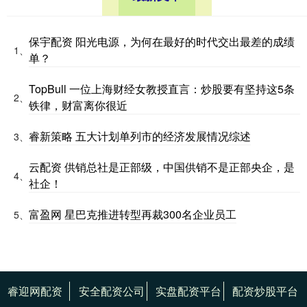
保宇配资 阳光电源，为何在最好的时代交出最差的成绩
1、
单？
TopBull 一位上海财经女教授直言：炒股要有坚持这5条
2、
铁律，财富离你很近
睿新策略 五大计划单列市的经济发展情况综述
3、
云配资 供销总社是正部级，中国供销不是正部央企，是
4、
社企！
富盈网 星巴克推进转型再裁300名企业员工
5、
睿迎网配资
安全配资公司
实盘配资平台
配资炒股平台