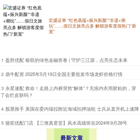
宏盛证券 “红色底蕴+振兴新颜”“非遗+潮
玩”……假日文旅亮点多 解锁游客度假热门“新
宠”
​盈胜优配 银联的绿色金融答卷 | 守护三江源，点亮生态未来
1
​鼎牛配资 2025年5月19日全国主要批发市场龙虾价格行情
2
​永星速配 救命！走路上内裤突然“解体”？无痕内衣用胶粘的，穿
3
了会烂皮肤吗？
​股票推手 美国在委内瑞拉附近海域扣押油轮 士兵从直升机上速降
4
​骆驼优配门店 【三僚真君堂】风水高级班在2024年9月28号
5
最新文章