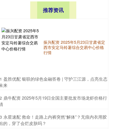
推荐资讯
振兴配资 2025年5月23日甘肃省定
西市安定马铃薯综合交易中心价格
行情
​盈胜优配 银联的绿色金融答卷 | 守护三江源，点亮生态
1
未来
​鼎牛配资 2025年5月19日全国主要批发市场龙虾价格行
2
情
​永星速配 救命！走路上内裤突然“解体”？无痕内衣用胶
3
粘的，穿了会烂皮肤吗？