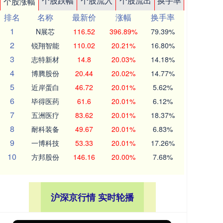
个股跌幅
个股流入
个股流出
换手率
个股涨幅
排名
名称
最新价
涨幅
换手率
1
N展芯
116.52
396.89%
79.39%
2
锐翔智能
110.02
20.21%
16.80%
3
志特新材
14.8
20.03%
14.18%
4
博腾股份
20.44
20.02%
14.77%
5
近岸蛋白
46.72
20.01%
5.62%
6
毕得医药
61.6
20.01%
6.12%
7
五洲医疗
83.62
20.01%
18.37%
8
耐科装备
49.67
20.01%
6.83%
9
一博科技
53.33
20.01%
17.26%
10
方邦股份
146.16
20.00%
7.68%
沪深京行情 实时轮播