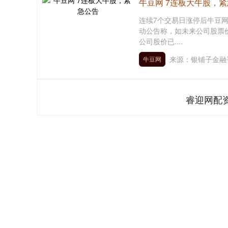
牛豆网 7连板大牛股，
连续7个交易日涨停后牛豆网，
动公告称，如未来公司股票
公司股价已....
来源：银铺子金融
牛豆网
睿迎网配