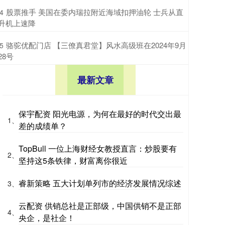
​股票推手 美国在委内瑞拉附近海域扣押油轮 士兵从直
4
升机上速降
​骆驼优配门店 【三僚真君堂】风水高级班在2024年9月
5
28号
最新文章
保宇配资 阳光电源，为何在最好的时代交出最
1、
差的成绩单？
TopBull 一位上海财经女教授直言：炒股要有
2、
坚持这5条铁律，财富离你很近
睿新策略 五大计划单列市的经济发展情况综述
3、
云配资 供销总社是正部级，中国供销不是正部
4、
央企，是社企！